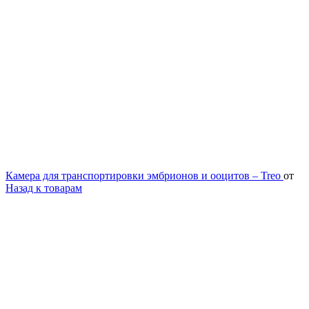
Камера для транспортировки эмбрионов и ооцитов – Treo
от
Назад к товарам