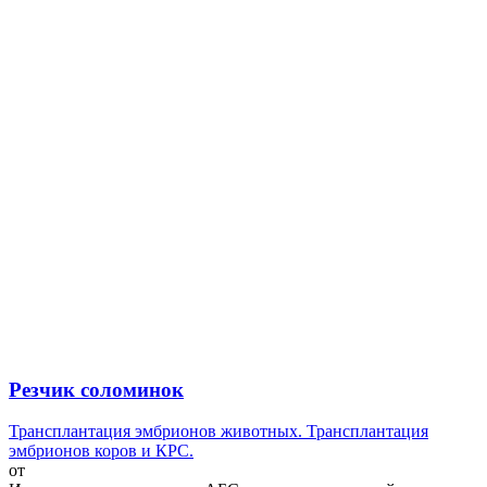
Резчик соломинок
Трансплантация эмбрионов животных. Трансплантация
эмбрионов коров и КРС.
от