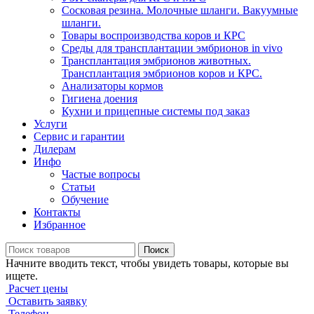
Сосковая резина. Молочные шланги. Вакуумные
шланги.
Товары воспроизводства коров и КРС
Среды для трансплантации эмбрионов in vivo
Трансплантация эмбрионов животных.
Трансплантация эмбрионов коров и КРС.
Анализаторы кормов
Гигиена доения
Кухни и прицепные системы под заказ
Услуги
Сервис и гарантии
Дилерам
Инфо
Частые вопросы
Статьи
Обучение
Контакты
Избранное
Поиск
Начните вводить текст, чтобы увидеть товары, которые вы
ищете.
Расчет цены
Оставить заявку
Телефон