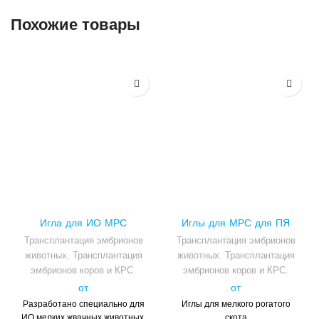
Похожие товары
Игла для ИО МРС
Иглы для МРС для ПЯ
Трансплантация эмбрионов
Трансплантация эмбрионов
животных. Трансплантация
животных. Трансплантация
эмбрионов коров и КРС.
эмбрионов коров и КРС.
от
от
Разработано специально для
Иглы для мелкого рогатого
ИО мелких жвачных животных.
скота