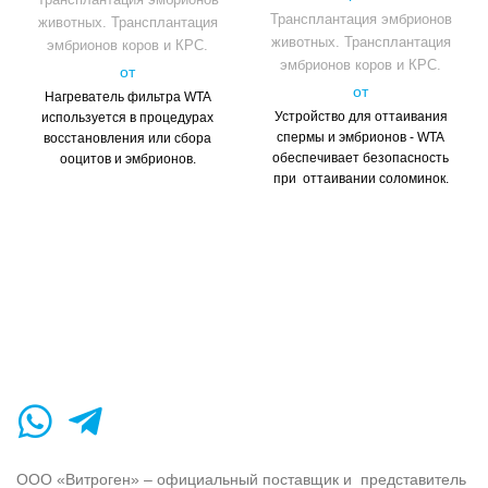
Трансплантация эмбрионов
животных. Трансплантация
животных. Трансплантация
эмбрионов коров и КРС.
эмбрионов коров и КРС.
от
от
Нагреватель фильтра WTA
Устройство для оттаивания
используется в процедурах
спермы и эмбрионов - WTA
восстановления или сбора
обеспечивает безопасность
ооцитов и эмбрионов.
при оттаивании соломинок.
Практичное и простое в
Это оборудование имеет
использовании оборудование
цифровое управление
оснащено электронным
регулировкой температуры,
датчиком, который
таймер и звуковую
поддерживает температуру во
сигнализацию. Корпус из АБС-
время работы с допустимым
пластика отличается высокой
отклонением ± 0,5 ° C. Эти
ударопрочностью. Он имеет
функции обеспечивают
равномерное распределение
быструю и термическую
тепла и четыре
безопасность во время
пронумерованных
процедур.
Технические
разделителя для спермы быка.
характеристики:
Емкость для воды
Питание переменного
отполирована и легко
тока: 100 ~ 240 В
чистится. Имеет укупорочную
ООО «Витроген» – официальный поставщик и представитель
переменного тока - 50/60