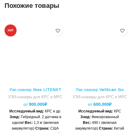
Похожие товары
ХИТ
Узи-сканер Ibex LITENXT
Узи-сканер VetScan Go
УЗИ-сканеры для КРС и МРС
УЗИ-сканеры для КРС и МРС
от
900.000
₽
от
600.000
₽
Исследуемый вид:
КРС и др.
Исследуемый вид:
КРС
Зонд:
Гибридный. 2 датчика в
Зонд:
Фиксированный
одном!
Вес:
1,3 кг (включая
Вес:
490 г
(включая
аккумулятор)
Cтрана:
США
аккумулятор)
Cтрана:
Китай
Гарантия:
2 года. Надежный
Гарантия:
1 год.