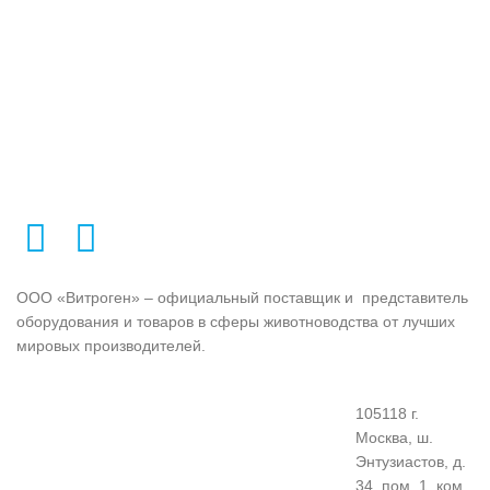
портативный беспроводной
Ветеринарный УЗИ аппарат
узи-сканер премиум-сегмента
VETSCAN GO —
это
для КРС с встроенными
инструменты нового
функциями определения
поколения для ветеринарной
стельности с 28 дня,
УЗИ диагностики
. Его
определение возраста и
мобильная конструкция делает
размера плода, обследования
его особенным среди других
репродуктивных органов.
ультразвуковых машин, не
Наиболее эффективное
уступая им по качеству. Для
решение в воспроизводстве
раннего и более точного
КРС, сочетает в себе
определения стельности
портативность, надежность,
начиная с 28 дня. Одно из
технологичность.
лучших решений в
Рекомендуют:
воспроизводстве КРС из
ООО «Витроген» – официальный поставщик и представитель
Китая.
Рекомендуют:
оборудования и товаров в сферы животноводства от лучших
мировых производителей.
Предоставляем подменный
аппарат на время сервисного
обслуживания.
105118 г.
Москва, ш.
Энтузиастов, д.
34, пом. 1, ком.