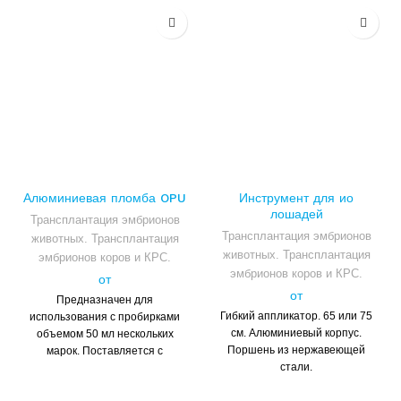
Алюминиевая пломба OPU
Инструмент для ио
лошадей
Трансплантация эмбрионов
Трансплантация эмбрионов
животных. Трансплантация
животных. Трансплантация
эмбрионов коров и КРС.
эмбрионов коров и КРС.
от
от
Предназначен для
Гибкий аппликатор. 65 или 75
использования с пробирками
см. Алюминиевый корпус.
объемом 50 мл нескольких
Поршень из нержавеющей
марок. Поставляется с
стали.
уплотнительными кольцами
круглого сечения. Быстрая и