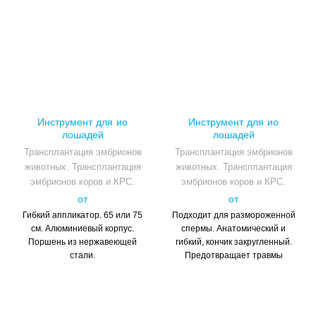
Инструмент для ио
Инструмент для ио
лошадей
лошадей
Трансплантация эмбрионов
Трансплантация эмбрионов
животных. Трансплантация
животных. Трансплантация
эмбрионов коров и КРС.
эмбрионов коров и КРС.
от
от
Гибкий аппликатор. 65 или 75
Подходит для размороженной
см. Алюминиевый корпус.
спермы. Анатомический и
Поршень из нержавеющей
гибкий, кончик закругленный.
стали.
Предотвращает травмы
репродуктивного тракта.
Длина: 65 см.