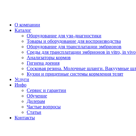
О компании
Каталог
Оборудование для узи-диагностики
Товары и оборудование для воспроизводства
Оборудование для трансплатации эмбрионов
Среды для трансплатации эмбрионов in vitro, in vivo
Анализаторы кормов
Гигиена доения
Сосковая резина. Молочные шланги. Вакуумные шл
Кухни и прицепные системы кормления телят
Услуги
Инфо
Сервис и гарантии
Обучение
Дилерам
Частые вопросы
Статьи
Контакты