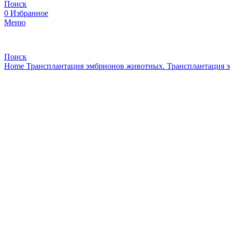
Поиск
0
Избранное
Меню
Поиск
Home
Трансплантация эмбрионов животных. Трансплантация 
Нажмите, чтобы увеличить