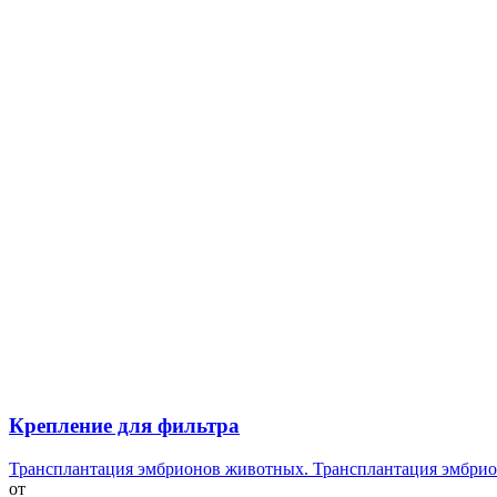
Крепление для фильтра
Трансплантация эмбрионов животных. Трансплантация эмбрио
от